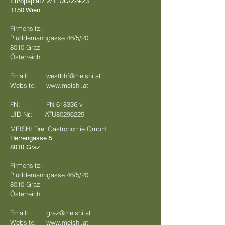
Europaplatz 2/1. UG/22+23
1150 Wien
Firmensitz:
Plüddemanngasse 46/5/20
8010 Graz
Österreich
‎
Email:
westbhf@meishi.at
Website: www.meishi.at
FN: FN 618336 v
UID-Nr.: ATU80296225
MEISHI Drei Gastronomie GmbH
Herrengasse 5
8010 Graz
Firmensitz:
Plüddemanngasse 46/5/20
8010 Graz
Österreich
‎
Email:
graz@meishi.at
Website: www.meishi.at