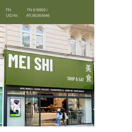
FN: FN 618959 i
UID-Nr.: ATU80264946